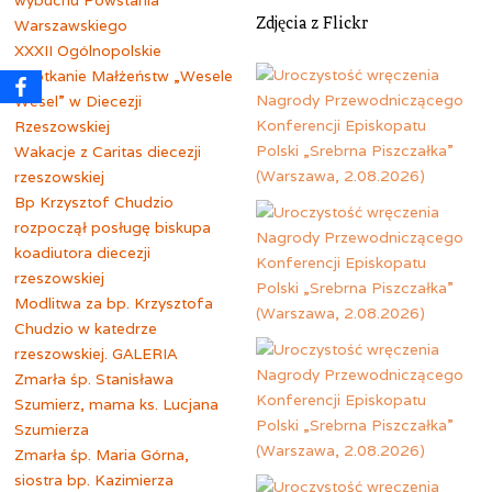
Zdjęcia z Flickr
Warszawskiego
XXXII Ogólnopolskie
Spotkanie Małżeństw „Wesele
Wesel” w Diecezji
Rzeszowskiej
Wakacje z Caritas diecezji
rzeszowskiej
Bp Krzysztof Chudzio
rozpoczął posługę biskupa
koadiutora diecezji
rzeszowskiej
Modlitwa za bp. Krzysztofa
Chudzio w katedrze
rzeszowskiej. GALERIA
Zmarła śp. Stanisława
Szumierz, mama ks. Lucjana
Szumierza
Zmarła śp. Maria Górna,
siostra bp. Kazimierza