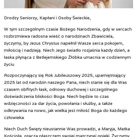
Drodzy Seniorzy, Kapłani i Osoby Świeckie,
W tym szczególnym czasie Bożego Narodzenia, gdy w sercach
rozbrzmiewa radosna wieść o narodzinach Zbawiciela,
życzymy, by Jezus Chrystus napełnił Wasze serca pokojem,
miłością i nadzieją. Niech Jego światło rozjaśnia każdy dzień, a
łaska płynąca z Betlejemskiego Żłóbka umacnia w codziennym
życiu.
Rozpoczynający się Rok Jubileuszowy 2025, upamiętniający
2025 lat od narodzin naszego Pana, niech stanie się dla Was
czasem obfitych łask, odnowy duchowej i szczególnego
doświadczenia bliskości Boga. Niech będzie to czas
wdzięczności za dar życia, powołania i służby, a także
odkrywania na nowo, jak wielka jest miłość Boga do każdego
człowieka.
Niech Duch Święty nieustannie Was prowadzi, a Maryja, Matka
Kościoła, otacza płaszczem swojej matczynej opieki. Życzymy