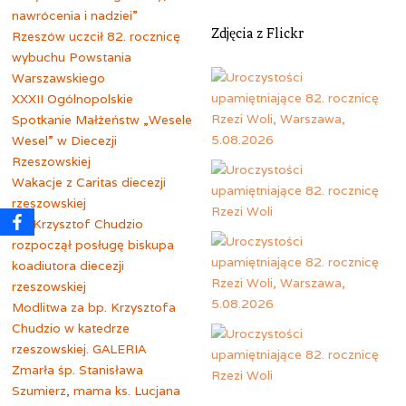
nawrócenia i nadziei”
Zdjęcia z Flickr
Rzeszów uczcił 82. rocznicę
wybuchu Powstania
Warszawskiego
XXXII Ogólnopolskie
Spotkanie Małżeństw „Wesele
Wesel” w Diecezji
Rzeszowskiej
Wakacje z Caritas diecezji
rzeszowskiej
Bp Krzysztof Chudzio
rozpoczął posługę biskupa
koadiutora diecezji
rzeszowskiej
Modlitwa za bp. Krzysztofa
Chudzio w katedrze
rzeszowskiej. GALERIA
Zmarła śp. Stanisława
Szumierz, mama ks. Lucjana