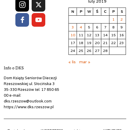
luty 2019
N
P
W
Ś
C
P
S
1
2
3
4
5
6
7
8
9
10
11
12
13
14
15
16
17
18
19
20
21
22
23
24
25
26
27
28
« lis
mar »
Info o DKS
Dom Księży Seniorów Diecezji
Rzeszowskiej ul. Słocińska 3
35-330 Rzeszów tel. 17 850 65
00 e-mail:
dks.rzeszow@outlook.com
https://www.dks.rzeszow.pl