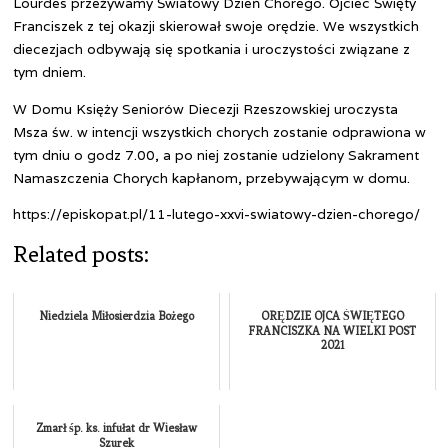
Lourdes przeżywamy Światowy Dzień Chorego. Ojciec Święty
Franciszek z tej okazji skierował swoje orędzie. We wszystkich
diecezjach odbywają się spotkania i uroczystości związane z
tym dniem.
W Domu Księży Seniorów Diecezji Rzeszowskiej uroczysta
Msza św. w intencji wszystkich chorych zostanie odprawiona w
tym dniu o godz 7.00, a po niej zostanie udzielony Sakrament
Namaszczenia Chorych kapłanom, przebywającym w domu.
https://episkopat.pl/11-lutego-xxvi-swiatowy-dzien-chorego/
Related posts:
Niedziela Miłosierdzia Bożego
ORĘDZIE OJCA ŚWIĘTEGO
FRANCISZKA NA WIELKI POST
2021
Zmarł śp. ks. infułat dr Wiesław
Szurek