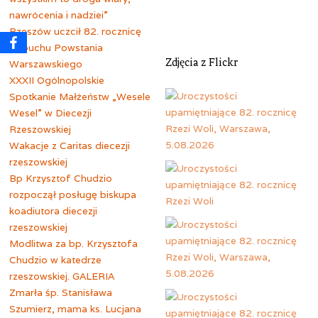
nawrócenia i nadziei”
Rzeszów uczcił 82. rocznicę
wybuchu Powstania
Zdjęcia z Flickr
Warszawskiego
XXXII Ogólnopolskie
Spotkanie Małżeństw „Wesele
Wesel” w Diecezji
Rzeszowskiej
Wakacje z Caritas diecezji
rzeszowskiej
Bp Krzysztof Chudzio
rozpoczął posługę biskupa
koadiutora diecezji
rzeszowskiej
Modlitwa za bp. Krzysztofa
Chudzio w katedrze
rzeszowskiej. GALERIA
Zmarła śp. Stanisława
Szumierz, mama ks. Lucjana