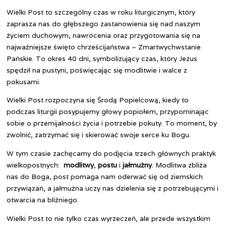
Wielki Post to szczególny czas w roku liturgicznym, który
zaprasza nas do głębszego zastanowienia się nad naszym
życiem duchowym, nawrócenia oraz przygotowania się na
najważniejsze święto chrześcijaństwa – Zmartwychwstanie
Pańskie. To okres 40 dni, symbolizujący czas, który Jezus
spędził na pustyni, poświęcając się modlitwie i walce z
pokusami.
Wielki Post rozpoczyna się Środą Popielcową, kiedy to
podczas liturgii posypujemy głowy popiołem, przypominając
sobie o przemijalności życia i potrzebie pokuty. To moment, by
zwolnić, zatrzymać się i skierować swoje serce ku Bogu.
W tym czasie zachęcamy do podjęcia trzech głównych praktyk
wielkopostnych:
modlitwy
,
postu
i
jałmużny
. Modlitwa zbliża
nas do Boga, post pomaga nam oderwać się od ziemskich
przywiązań, a jałmużna uczy nas dzielenia się z potrzebującymi i
otwarcia na bliźniego.
Wielki Post to nie tylko czas wyrzeczeń, ale przede wszystkim