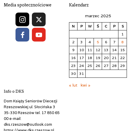
Media społecznościowe
Kalendarz
marzec 2025
N
P
W
Ś
C
P
S
1
2
3
4
5
6
7
8
9
10
11
12
13
14
15
16
17
18
19
20
21
22
23
24
25
26
27
28
29
30
31
« lut
kwi »
Info o DKS
Dom Księży Seniorów Diecezji
Rzeszowskiej ul. Słocińska 3
35-330 Rzeszów tel. 17 850 65
00 e-mail:
dks.rzeszow@outlook.com
https://www.dks.rzeszow.pl